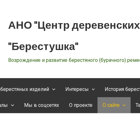
АНО "Центр деревенских
"Берестушка"
Возрождение и развитие берестяного (бурачного) реме
 берестяных изделий
Интересы
История берес
алы
Мы в соцсетях
О проекте
О сайте
Т