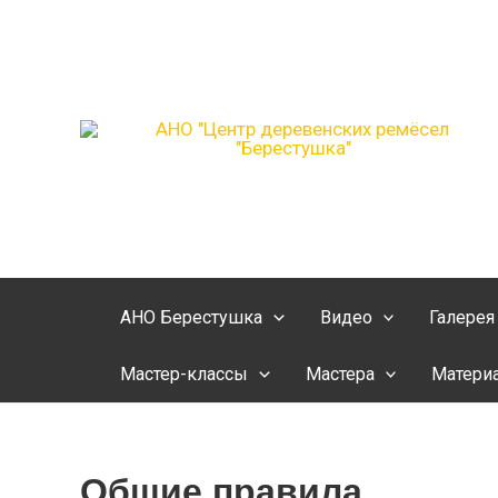
Перейти
Меню
к
содержимому
АНО Берестушка
Видео
Галерея
Мастер-классы
Мастера
Матери
Общие правила