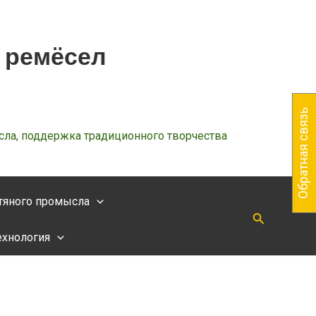
 ремёсел
Обратная связь
сла, поддержка традиционного творчества
тяного промысла
Поиск
ехнология