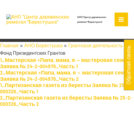
Перейти
Mai
к
содержимому
АНО "Центр деревенских
Men
ремёсел "Берестушка"
Главная
АНО Берестушка
Грантовая деятельность
Обратная связь
Фонд Президентских Грантов
1_Мастерская «Папа, мама, я — мастеровая семья»
Заявка № 24-2-004976_Часть 1
2_Мастерская «Папа, мама, я — мастеровая семья»
Заявка № 24-2-004976_Часть 2
1_Партизанская газета из бересты Заявка № 25-2-
000326_Часть 1
2_Партизанская газета из бересты Заявка № 25-2-
000326_Часть 2